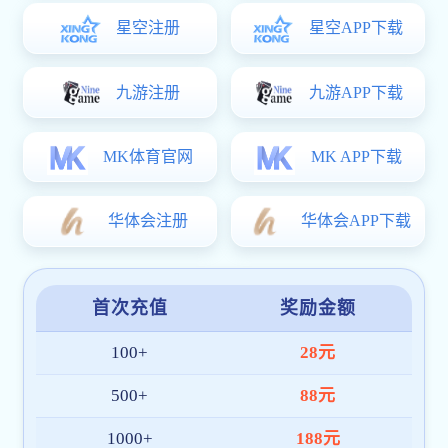
物。他在加时赛中完成了绝杀，帮助球队赢得胜利。
整场比赛他贡献了15分、3个篮板，并且正负值达到
了+8，展现了他在关键时刻的实力与决心。本文将从
李悦洲的个人实力、心理素质、团队配合以及未来潜
力四个方面对这一精彩表现进行详细分析，以期全面
了解这位年轻勇者如何在比赛中脱颖而出。
1、李悦洲的个人实力
李悦洲作为一名年轻球员，他在技术和身体素质上都
展现出了不俗的潜力。首先，他具备良好的投篮能
力，无论是三分线外还是中距离投篮，他都能保持较
高的命中率。在本场比赛中，他多次有效地利用自己
的投射能力得分，为球队建立起领先优势。
其次，在防守端，李悦洲同样表现出色。他不仅可以