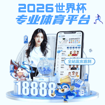
注册入口
彩神网页
APP与网页版入口｜
畅享全球体育赛事与数据服务
欢迎访问
彩神网页
，提供全面覆盖足球、篮
球、电竞等项目的赛事资讯与数据内容， 支持
APP下载
与
网页使用
，每日同步更新千场比
赛，聚焦热门体育内容， 助您轻松获取赛事动
态，掌握比赛节奏。
手机App
网页版