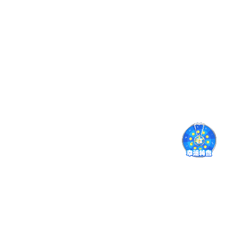
此外，在防守端，当一名队友出现失误或者被突破
时，其他人迅速调整站位，相互补位，共同抵御敌方
进攻。这种团结协作精神，让整个团队看起来如同一
个有机整体，每个成员都为胜利贡献着力量。正是这
种强烈的团队意识，使得李悦洲能够更好地发挥自己
的才能，与大家共同追求荣誉。
4、未来的发展潜力
作为一名年轻球员，李悦洲无疑拥有广阔的发展空
间。从目前来看，只要他继续努力提升自己的技能，
就有可能成为未来篮球界的新星。目前他的基本功扎
实，但仍有提升空间，比如加强运球技巧以及提高身
体对抗能力。此外，对战术理解能力及临场应变能力
也需要进一步强化，以便更好地适应不同类型对手带
来的挑战。